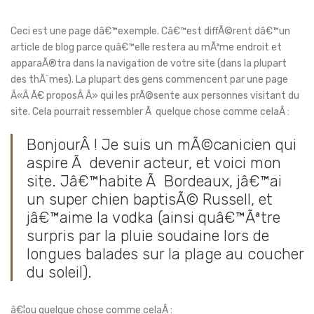
Ceci est une page dâ€™exemple. Câ€™est diffÃ©rent dâ€™un
article de blog parce quâ€™elle restera au mÃªme endroit et
apparaÃ®tra dans la navigation de votre site (dans la plupart
des thÃ¨mes). La plupart des gens commencent par une page
Â«Â Ã€ proposÂ Â» qui les prÃ©sente aux personnes visitant du
site. Cela pourrait ressembler Ã quelque chose comme celaÂ :
BonjourÂ ! Je suis un mÃ©canicien qui
aspire Ã devenir acteur, et voici mon
site. Jâ€™habite Ã Bordeaux, jâ€™ai
un super chien baptisÃ© Russell, et
jâ€™aime la vodka (ainsi quâ€™Ãªtre
surpris par la pluie soudaine lors de
longues balades sur la plage au coucher
du soleil).
â€¦ou quelque chose comme celaÂ :