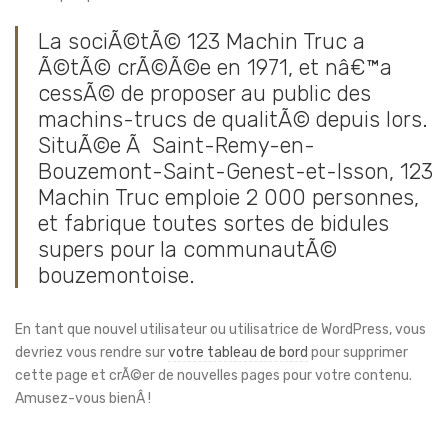
La sociÃ©tÃ© 123 Machin Truc a
Ã©tÃ© crÃ©Ã©e en 1971, et nâ€™a
cessÃ© de proposer au public des
machins-trucs de qualitÃ© depuis lors.
SituÃ©e Ã Saint-Remy-en-
Bouzemont-Saint-Genest-et-Isson, 123
Machin Truc emploie 2 000 personnes,
et fabrique toutes sortes de bidules
supers pour la communautÃ©
bouzemontoise.
En tant que nouvel utilisateur ou utilisatrice de WordPress, vous
devriez vous rendre sur
votre tableau de bord
pour supprimer
cette page et crÃ©er de nouvelles pages pour votre contenu.
Amusez-vous bienÂ !